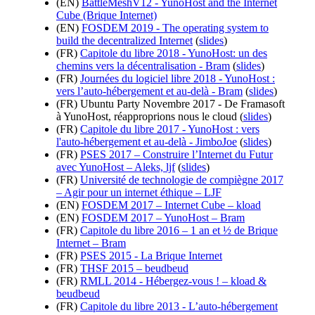
(EN)
BattleMeshV12 - YunoHost and the Internet
Cube (Brique Internet)
(EN)
FOSDEM 2019 - The operating system to
build the decentralized Internet
(
slides
)
(FR)
Capitole du libre 2018 - YunoHost: un des
chemins vers la décentralisation - Bram
(
slides
)
(FR)
Journées du logiciel libre 2018 - YunoHost :
vers l’auto-hébergement et au-delà - Bram
(
slides
)
(FR) Ubuntu Party Novembre 2017 - De Framasoft
à YunoHost, réapproprions nous le cloud (
slides
)
(FR)
Capitole du libre 2017 - YunoHost : vers
l'auto-hébergement et au-delà - JimboJoe
(
slides
)
(FR)
PSES 2017 – Construire l’Internet du Futur
avec YunoHost – Aleks, ljf
(
slides
)
(FR)
Université de technologie de compiègne 2017
– Agir pour un internet éthique – LJF
(EN)
FOSDEM 2017 – Internet Cube – kload
(EN)
FOSDEM 2017 – YunoHost – Bram
(FR)
Capitole du libre 2016 – 1 an et ½ de Brique
Internet – Bram
(FR)
PSES 2015 - La Brique Internet
(FR)
THSF 2015 – beudbeud
(FR)
RMLL 2014 - Hébergez-vous ! – kload &
beudbeud
(FR)
Capitole du libre 2013 - L’auto-hébergement