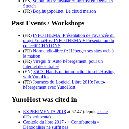
(ES)
Sololinux.es: Instalar YunoHost en Debian 9
Stretch
(FR)
Bog.hugopoi.net: Le cloud maison
Past Events / Workshops
(FR)
INFOTHEMA: Présentation de l’avancée du
projet YunoHost INFOTHEMA + Présentation du
collectif CHATONS
(FR)
Normandie-libre.fr: Héberger ses sites web à
la maison
(FR)
Viregul.fr: Auto-hébergement, pour un
Internet décentralisé
(EN)
35C3: Hands-on introduction to self-Hosting
with YunoHos
(FR)
Journées du Logiciel Libre 2019: l'auto-
hébergement avec YunoHost
YunoHost was cited in
EXPERIMENTA 2018
at 57.47 (depuis
le site
d'Experimenta
)
Capitole du libre 2017 - « Contributopia »,
Dégoogliser ne suffit pas