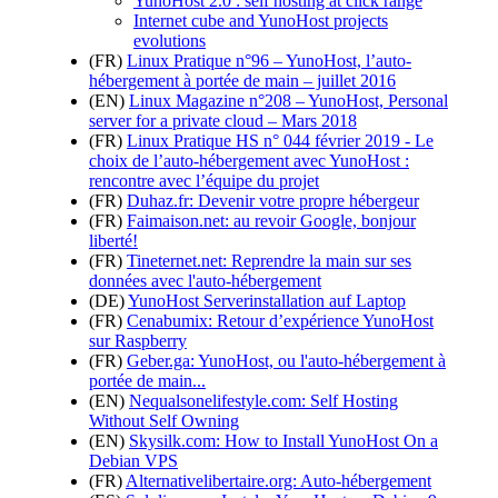
YunoHost 2.0 : self hosting at click range
Internet cube and YunoHost projects
evolutions
(FR)
Linux Pratique n°96 – YunoHost, l’auto-
hébergement à portée de main – juillet 2016
(EN)
Linux Magazine n°208 – YunoHost, Personal
server for a private cloud – Mars 2018
(FR)
Linux Pratique HS n° 044 février 2019 - Le
choix de l’auto-hébergement avec YunoHost :
rencontre avec l’équipe du projet
(FR)
Duhaz.fr: Devenir votre propre hébergeur
(FR)
Faimaison.net: au revoir Google, bonjour
liberté!
(FR)
Tineternet.net: Reprendre la main sur ses
données avec l'auto-hébergement
(DE)
YunoHost Serverinstallation auf Laptop
(FR)
Cenabumix: Retour d’expérience YunoHost
sur Raspberry
(FR)
Geber.ga: YunoHost, ou l'auto-hébergement à
portée de main...
(EN)
Nequalsonelifestyle.com: Self Hosting
Without Self Owning
(EN)
Skysilk.com: How to Install YunoHost On a
Debian VPS
(FR)
Alternativelibertaire.org: Auto-hébergement