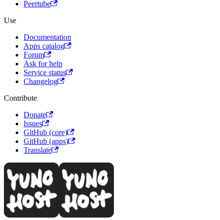
Peertube
Use
Documentation
Apps catalog
Forum
Ask for help
Service status
Changelog
Contribute
Donate
Issues
GitHub (core)
GitHub (apps)
Translate