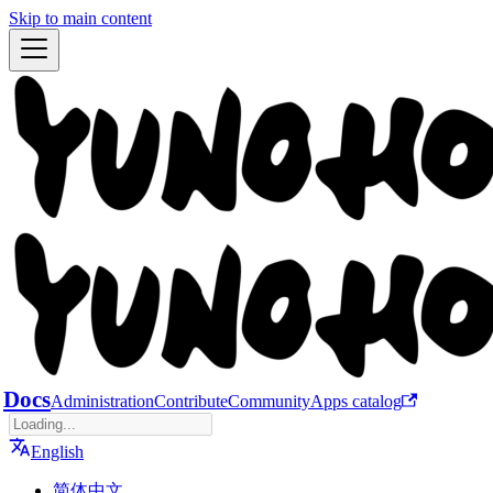
Skip to main content
Docs
Administration
Contribute
Community
Apps catalog
English
简体中文