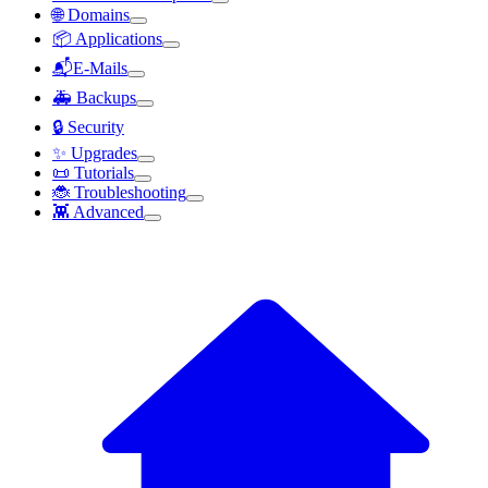
🌐 Domains
📦 Applications
📬E-Mails
🚑 Backups
🔒 Security
✨ Upgrades
📜 Tutorials
🐞 Troubleshooting
👾 Advanced