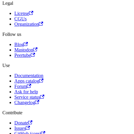
Legal
License
CGUs
Organization
Follow us
Blog
Mastodon
Peertube
Use
Documentation
Apps catalog
Forum
Ask for help
Service status
Changelog
Contribute
Donate
Issues
GitHub (core)