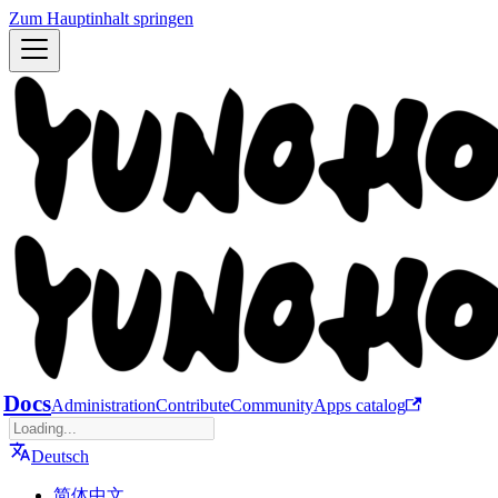
Zum Hauptinhalt springen
Docs
Administration
Contribute
Community
Apps catalog
Deutsch
简体中文