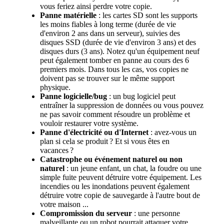
vous feriez ainsi perdre votre copie.
Panne matérielle
: les cartes SD sont les supports
les moins fiables à long terme (durée de vie
d'environ 2 ans dans un serveur), suivies des
disques SSD (durée de vie d'environ 3 ans) et des
disques durs (3 ans). Notez qu'un équipement neuf
peut également tomber en panne au cours des 6
premiers mois. Dans tous les cas, vos copies ne
doivent pas se trouver sur le même support
physique.
Panne logicielle/bug
: un bug logiciel peut
entraîner la suppression de données ou vous pouvez
ne pas savoir comment résoudre un problème et
vouloir restaurer votre système.
Panne d'électricité ou d'Internet
: avez-vous un
plan si cela se produit ? Et si vous êtes en
vacances ?
Catastrophe ou événement naturel ou non
naturel
: un jeune enfant, un chat, la foudre ou une
simple fuite peuvent détruire votre équipement. Les
incendies ou les inondations peuvent également
détruire votre copie de sauvegarde à l'autre bout de
votre maison ...
Compromission du serveur
: une personne
malveillante ou un robot pourrait attaquer votre