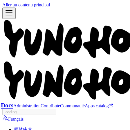
Aller au contenu principal
Docs
Administration
Contribute
Communauté
Apps catalog
Français
简体中文