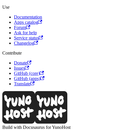
Use
Documentation
Apps catalog
Forum
Ask for help
Service status
Changelog
Contribute
Donate
Issues
GitHub (core)
GitHub (apps)
Translate
Build with Docusaurus for YunoHost