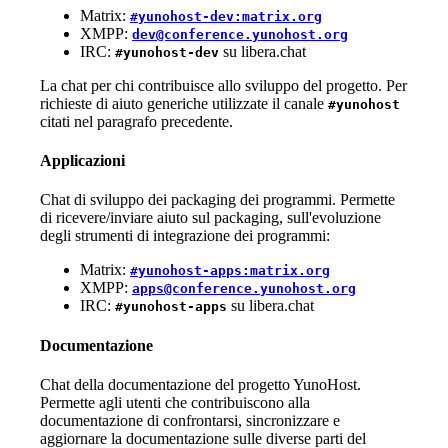
Matrix:
#yunohost-dev:matrix.org
XMPP:
dev@conference.yunohost.org
IRC:
su libera.chat
#yunohost-dev
La chat per chi contribuisce allo sviluppo del progetto. Per
richieste di aiuto generiche utilizzate il canale
#yunohost
citati nel paragrafo precedente.
Applicazioni
Chat di sviluppo dei packaging dei programmi. Permette
di ricevere/inviare aiuto sul packaging, sull'evoluzione
degli strumenti di integrazione dei programmi:
Matrix:
#yunohost-apps:matrix.org
XMPP:
apps@conference.yunohost.org
IRC:
su libera.chat
#yunohost-apps
Documentazione
Chat della documentazione del progetto YunoHost.
Permette agli utenti che contribuiscono alla
documentazione di confrontarsi, sincronizzare e
aggiornare la documentazione sulle diverse parti del