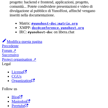
progetto: backend e frontend, applicazioni, progetto,
comunità... Potete condividere presentazioni e video di
divulgazione al pubblico di YunoHost, affinché vengano
inseriti nella documentazione.
Matrix:
#yunohost-doc:matrix.org
XMPP:
doc@conference.yunohost.org
IRC:
on libera.chat
#yunohost-doc
Modifica questa pagina
Precedente
Forum ↗
Successivo
Project organisation ↗
Legal
License
CGUs
Organization
Follow us
Blog
Mastodon
Peertube