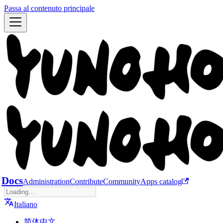
Passa al contenuto principale
Docs
Administration
Contribute
Community
Apps catalog
Italiano
简体中文