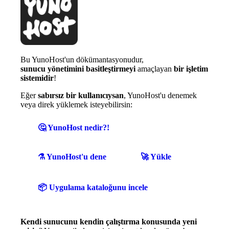
Bu YunoHost'un dökümantasyonudur,
sunucu yönetimini basitleştirmeyi
amaçlayan
bir işletim
sistemidir
!
Eğer
sabırsız bir kullanıcıysan
, YunoHost'u denemek
veya direk yüklemek isteyebilirsin:
🤔 YunoHost nedir?!
⚗️ YunoHost'u dene
🚀 Yükle
📦 Uygulama kataloğunu incele
Kendi sunucunu kendin çalıştırma konusunda yeni