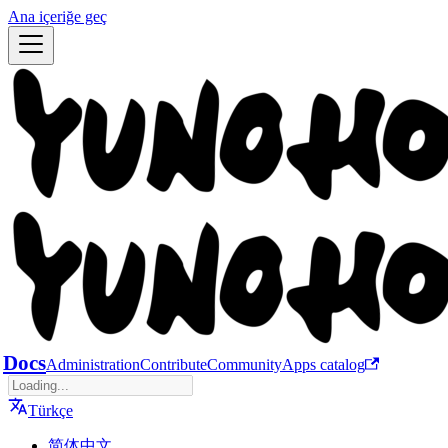
Ana içeriğe geç
Docs
Administration
Contribute
Community
Apps catalog
Türkçe
简体中文