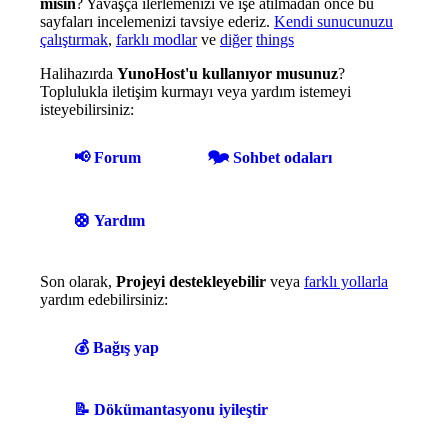
misin
? Yavaşça ilerlemenizi ve işe atılmadan önce bu
sayfaları incelemenizi tavsiye ederiz.
Kendi sunucunuzu
çalıştırmak
,
farklı modlar
ve
diğer
things
Halihazırda
YunoHost'u kullanıyor musunuz
?
Toplulukla iletişim kurmayı veya yardım istemeyi
isteyebilirsiniz:
📢 Forum
🗫 Sohbet odaları
🛟 Yardım
Son olarak,
Projeyi destekleyebilir
veya
farklı yollarla
yardım edebilirsiniz:
💰 Bağış yap
📝 Dökümantasyonu iyileştir