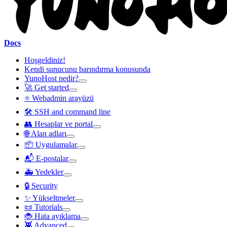
Docs
Hoşgeldiniz!
Kendi sunucunu barındırma konusunda
YunoHost nedir?
🚀 Get started
⭐ Webadmin arayüzü
🛠️ SSH and command line
👥 Hesaplar ve portal
🌐 Alan adları
📦 Uygulamalar
📬 E-postalar
🚑 Yedekler
🔒 Security
✨ Yükseltmeler
📜 Tutorials
🐞 Hata ayıklama
👾 Advanced