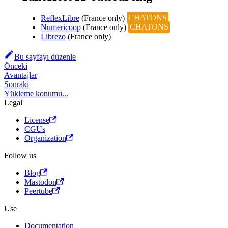
ReflexLibre
(France only)
CHATONS
Numericoop
(France only)
CHATONS
Librezo
(France only)
Bu sayfayı düzenle
Önceki
Avantajlar
Sonraki
Yükleme konumu...
Legal
License
CGUs
Organization
Follow us
Blog
Mastodon
Peertube
Use
Documentation