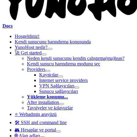
Docs
Hoşgeldiniz!
Kendi sunucunu barındırma konusunda
YunoHost nedir?
🚀 Get started
Neden kendi sunucunu kendin çalıştırma(ma)lısın?
Kendi sunucu barındırma modunu seç
Providers
Kayıtçılar
Internet service providers
VPN Sağlayıcıları
Sunucu sağlayıcıları
Yükleme konumu...
After installation
Tavsiyeler ve kılavuzlar
⭐ Webadmin arayüzü
🛠️ SSH and command line
👥 Hesaplar ve portal
🌐 Alan adları