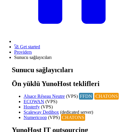
🚀 Get started
Providers
Sunucu sağlayıcıları
Sunucu sağlayıcıları
Ön yüklü YunoHost teklifleri
Alsace Réseau Neutre
(VPS)
FFDN
CHATONS
ECOWAN
(VPS)
Hosterfy
(VPS)
Scaleway Dedibox
(dedicated server)
Numericoop
(VPS)
CHATONS
YunoHost IT outsourcing