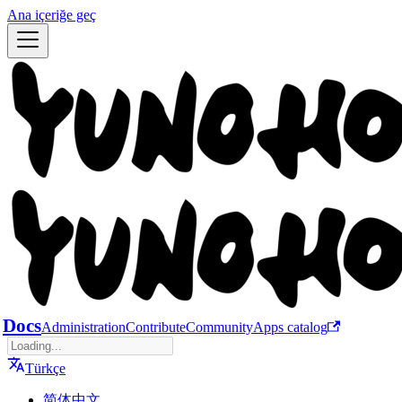
Ana içeriğe geç
Docs
Administration
Contribute
Community
Apps catalog
Türkçe
简体中文