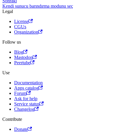
Sonraki
Kendi sunucu barındırma modunu seç
Legal
License
CGUs
Organization
Follow us
Blog
Mastodon
Peertube
Use
Documentation
Apps catalog
Forum
Ask for help
Service status
Changelog
Contribute
Donate