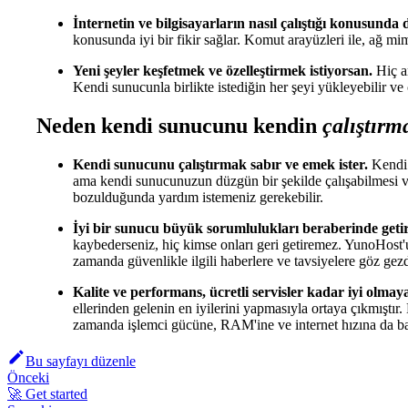
İnternetin ve bilgisayarların nasıl çalıştığı konusunda
konusunda iyi bir fikir sağlar. Komut arayüzleri ile, ağ mim
Yeni şeyler keşfetmek ve özelleştirmek istiyorsan.
Hiç a
Kendi sunucunla birlikte istediğin her şeyi yükleyebilir ve çal
Neden kendi sunucunu kendin
çalıştırm
Kendi sunucunu çalıştırmak sabır ve emek ister.
Kendi 
ama kendi sunucunuzun düzgün bir şekilde çalışabilmesi ve 
bozulduğunda yardım istemeniz gerekebilir.
İyi bir sunucu büyük sorumlulukları beraberinde getir
kaybederseniz, hiç kimse onları geri getiremez. YunoHost'u
zamanda güvenlikle ilgili haberlere ve tavsiyelere göz gez
Kalite ve performans, ücretli servisler kadar iyi olmaya
ellerinden gelenin en iyilerini yapmasıyla ortaya çıkmıştır
zamanda işlemci gücüne, RAM'ine ve internet hızına da ba
Bu sayfayı düzenle
Önceki
🚀 Get started