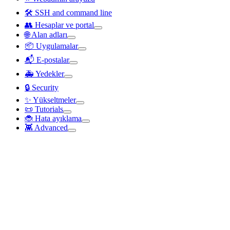
🛠️ SSH and command line
👥 Hesaplar ve portal
🌐 Alan adları
📦 Uygulamalar
📬 E-postalar
🚑 Yedekler
🔒 Security
✨ Yükseltmeler
📜 Tutorials
🐞 Hata ayıklama
👾 Advanced