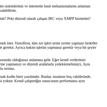
im sistemlerinin ve internetin basit mekanizmalarını anlaman
alabilirsin.
n mü? Peki düzenli olarak çalışan IRC veya XMPP hizmetini?
mek ister. YunoHost, tüm zor işleri senin yerine yapmayı hedefler
 gerekir. Ayrıca bakım işlerini yapmanız gerekir veya bir şeyler
rumlu olduğunuz anlamına gelir. Eğer kendi verilerinizi
irme yapmanızı ve düzenli aralıklarla yedeklemelisiniz). Aynı
sla sızmaz.
k kodlu birer yazılımdır. Bunlar, insaların boş vakitlerinde,
tisi yoktur. Kendi çalıştırdğın sunucunun performansı aynı