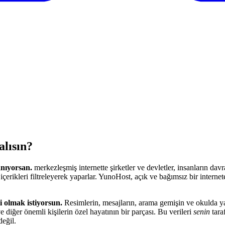
alısın?
anıyorsan.
merkezleşmiş internette şirketler ve devletler, insanların davranı
çerikleri filtreleyerek yaparlar. YunoHost, açık ve bağımsız bir internet
i olmak istiyorsun.
Resimlerin, mesajların, arama gemişin ve okulda y
 diğer önemli kişilerin özel hayatının bir parçası. Bu verileri
senin
tara
değil.