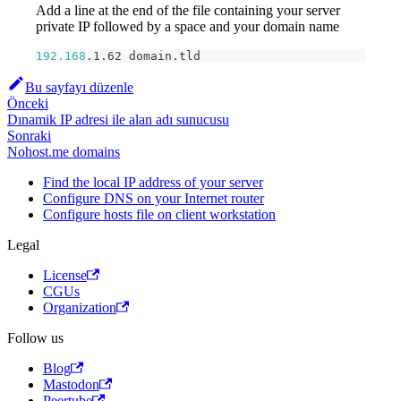
Add a line at the end of the file containing your server
private IP followed by a space and your domain name
192.168
.1.62 domain.tld
Bu sayfayı düzenle
Önceki
Dınamik IP adresi ile alan adı sunucusu
Sonraki
Nohost.me domains
Find the local IP address of your server
Configure DNS on your Internet router
Configure hosts file on client workstation
Legal
License
CGUs
Organization
Follow us
Blog
Mastodon
Peertube