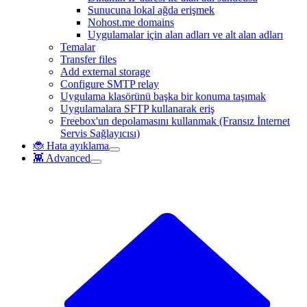
Sunucuna lokal ağda erişmek
Nohost.me domains
Uygulamalar için alan adları ve alt alan adları
Temalar
Transfer files
Add external storage
Configure SMTP relay
Uygulama klasörünü başka bir konuma taşımak
Uygulamalara SFTP kullanarak eriş
Freebox'un depolamasını kullanmak (Fransız İnternet
Servis Sağlayıcısı)
🐞 Hata ayıklama
👾 Advanced