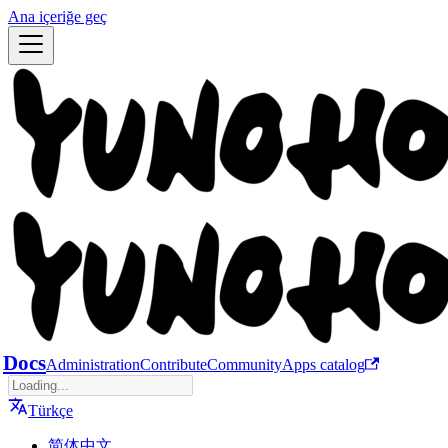
Ana içeriğe geç
Docs
Administration
Contribute
Community
Apps catalog
Türkçe
简体中文