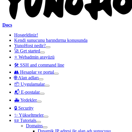
Docs
Hoşgeldiniz!
Kendi sunucunu barındırma konusunda
YunoHost nedir?
🚀 Get started
⭐ Webadmin arayüzü
🛠️ SSH and command line
👥 Hesaplar ve portal
🌐 Alan adları
📦 Uygulamalar
📬 E-postalar
🚑 Yedekler
🔒 Security
✨ Yükseltmeler
📜 Tutorials
Domains
Dınamik IP adresi ile alan adı sunucusu