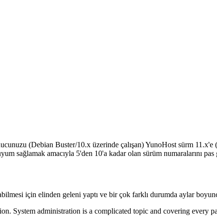
ucunuzu (Debian Buster/10.x üzerinde çalışan) YunoHost sürm 11.x'e 
yum sağlamak amacıyla 5'den 10'a kadar olan sürüm numaralarını pas 
ilmesi için elinden geleni yaptı ve bir çok farklı durumda aylar boyunca
ation. System administration is a complicated topic and covering every par