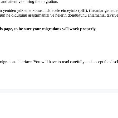
t and attentive during the migration.
dan yeniden yükleme konusunda acele etmeyiniz (offf). (İnsanlar genelde
runun ne olduğunu araştırmanızı ve nelerin döndüğünü anlamanızı tavsiy
s page, to be sure your migrations will work properly.
migrations interface. You will have to read carefully and accept the disc