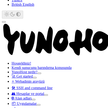
Türkçe
British English
Hoşgeldiniz!
Kendi sunucunu barındırma konusunda
YunoHost nedir?
🚀 Get started
⭐ Webadmin arayüzü
🛠️ SSH and command line
👥 Hesaplar ve portal
🌐 Alan adları
📦 Uygulamalar