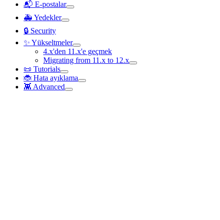
📬 E-postalar
🚑 Yedekler
🔒 Security
✨ Yükseltmeler
4.x'den 11.x'e geçmek
Migrating from 11.x to 12.x
📜 Tutorials
🐞 Hata ayıklama
👾 Advanced