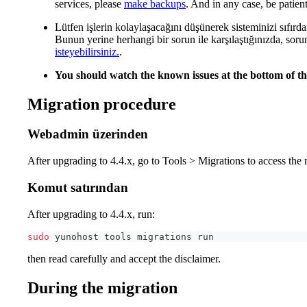
services, please
make backups
. And in any case, be patien
Lütfen işlerin kolaylaşacağını düşünerek sisteminizi sıfır
Bunun yerine herhangi bir sorun ile karşılaştığınızda, so
isteyebilirsiniz.
.
You should watch the known issues at the bottom of thi
Migration procedure
Webadmin üzerinden
After upgrading to 4.4.x, go to Tools > Migrations to access the 
Komut satırından
After upgrading to 4.4.x, run:
sudo
 yunohost tools migrations run
then read carefully and accept the disclaimer.
During the migration