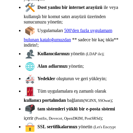
Dost yanlısı bir internet arayüzü
ile veya
kullanışlı bir komut satırı arayüzü üzerinden
sunucunuzu yönetin;
Uygulamaları
500'den fazla uygulamam
bulunan kataloğumuzdan
** sadece bir kaç tıkla**
indirin!;
Kullanıcılarınızı
yönetin
;
(LDAP ile)
Alan adlarınızı
yönetin;
Yedekler
oluşturun ve geri yükleyin;
Tüm uygulamalara eş zamanlı olarak
kullanıcı portalından
bağlanın
;
(NGINX, SSOwat)
tam sistemleri yüklü bir e-posta sistemi
içerir
;
(Postfix, Dovecot, OpenDKIM, PostSRSd)
SSL sertifikalarınızı
yönetin
(Let's Encrypt