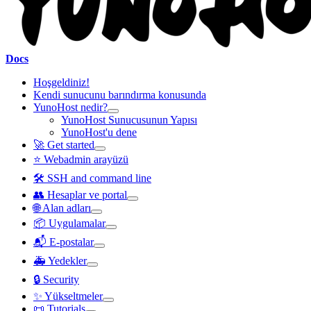
Docs
Hoşgeldiniz!
Kendi sunucunu barındırma konusunda
YunoHost nedir?
YunoHost Sunucusunun Yapısı
YunoHost'u dene
🚀 Get started
⭐ Webadmin arayüzü
🛠️ SSH and command line
👥 Hesaplar ve portal
🌐 Alan adları
📦 Uygulamalar
📬 E-postalar
🚑 Yedekler
🔒 Security
✨ Yükseltmeler
📜 Tutorials