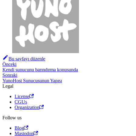
Bu sayfayı düzenle
Önceki
Kendi sunucunu barındırma konusunda
Sonraki
YunoHost Sunucusunun Yapısı
Legal
License
CGUs
Organization
Follow us
Blog
Mastodon