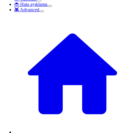
🐞 Hata ayıklama
👾 Advanced