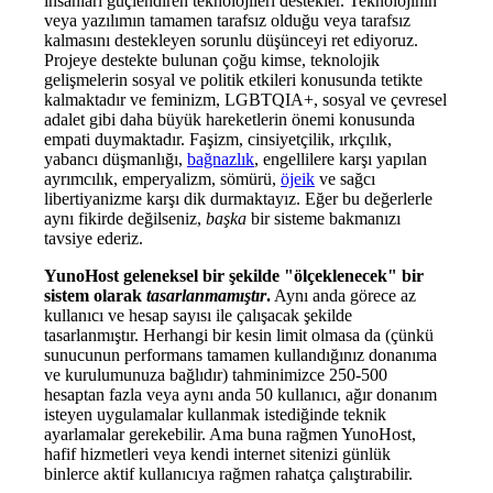
insanları güçlendiren teknolojileri destekler. Teknolojinin
veya yazılımın tamamen tarafsız olduğu veya tarafsız
kalmasını destekleyen sorunlu düşünceyi ret ediyoruz.
Projeye destekte bulunan çoğu kimse, teknolojik
gelişmelerin sosyal ve politik etkileri konusunda tetikte
kalmaktadır ve feminizm, LGBTQIA+, sosyal ve çevresel
adalet gibi daha büyük hareketlerin önemi konusunda
empati duymaktadır. Faşizm, cinsiyetçilik, ırkçılık,
yabancı düşmanlığı,
bağnazlık
, engellilere karşı yapılan
ayrımcılık, emperyalizm, sömürü,
öjeik
ve sağcı
libertiyanizme karşı dik durmaktayız. Eğer bu değerlerle
aynı fikirde değilseniz,
başka
bir sisteme bakmanızı
tavsiye ederiz.
YunoHost geleneksel bir şekilde "ölçeklenecek" bir
sistem olarak
tasarlanmamıştır
.
Aynı anda görece az
kullanıcı ve hesap sayısı ile çalışacak şekilde
tasarlanmıştır. Herhangi bir kesin limit olmasa da (çünkü
sunucunun performans tamamen kullandığınız donanıma
ve kurulumunuza bağlıdır) tahminimizce 250-500
hesaptan fazla veya aynı anda 50 kullanıcı, ağır donanım
isteyen uygulamalar kullanmak istediğinde teknik
ayarlamalar gerekebilir. Ama buna rağmen YunoHost,
hafif hizmetleri veya kendi internet sitenizi günlük
binlerce aktif kullanıcıya rağmen rahatça çalıştırabilir.