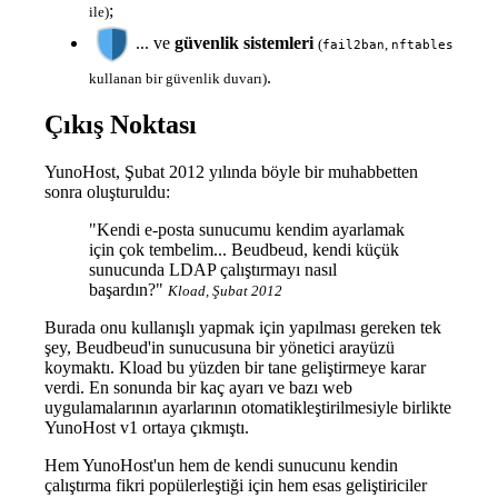
;
ile)
... ve
güvenlik sistemleri
(
,
fail2ban
nftables
.
kullanan bir güvenlik duvarı)
Çıkış Noktası
YunoHost, Şubat 2012 yılında böyle bir muhabbetten
sonra oluşturuldu:
"Kendi e-posta sunucumu kendim ayarlamak
için çok tembelim... Beudbeud, kendi küçük
sunucunda LDAP çalıştırmayı nasıl
başardın?"
Kload, Şubat 2012
Burada onu kullanışlı yapmak için yapılması gereken tek
şey, Beudbeud'in sunucusuna bir yönetici arayüzü
koymaktı. Kload bu yüzden bir tane geliştirmeye karar
verdi. En sonunda bir kaç ayarı ve bazı web
uygulamalarının ayarlarının otomatikleştirilmesiyle birlikte
YunoHost v1 ortaya çıkmıştı.
Hem YunoHost'un hem de kendi sunucunu kendin
çalıştırma fikri popülerleştiği için hem esas geliştiriciler