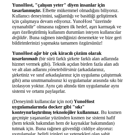
YunoHost, "çalışsın yeter" diyen insanlar için
tasarlanmıştır.
Elbette mükemmel olmadığını biliyoruz.
Kullanıcı deneyimini, sağlamlığı ve basitliği geliştirmek
için çalışmaya devam ediyoruz. YunoHost "üzerinde
oynanabilir" olmasına rağmen ilk hedef, aşırı karmaşık ve
aşırı özelleştirilmiş kullanım durumları isteyen kullanıcılar
değildir
. Buna rağmen istediğinizi denemekte ve bize geri
bildirimlerinizi yapmakta tamamen özgürsünüz!
YunoHost
ağır
bir çok kiracılı çözüm olarak
tasarlanmadı
(bir sürü farklı şirkete farklı alan adlarında
hizmet vermek gibi). Teknik açıdan birden fazla alan adı
ve alt alan adlarını
yönetebilirsiniz
(arkadalarınız,
şirketiniz ve sınıf arkadaşlarınız için uygulama çalıştırmak
gibi) ama unutmamalısınız ki uygulamalar arasında sıkı bir
izolasyon yoktur. Aynı çatı altında tüm uygulamalar aynı
sistemi ve ortamı paylaşırlar.
(Deneyimli kullanıcılar için not)
YunoHost
uygulamalarında docker gibi "sıkı"
konteynırlaştırılmış teknolojiler kullanmaz
. Bu kısmen
geçmişte yaşananlar yüzünden kısmen ise sistemi hafif
(hem teknik bakımdan hem de kaynaklar bakımından)
tutmak için. Buna rağmen güvenliği ciddiye alıyoruz:
uygulamalar, belirli izinleri ve yetenekleri olan sabit