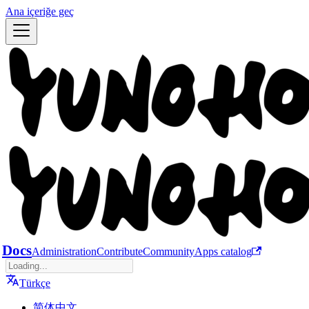
Ana içeriğe geç
Docs
Administration
Contribute
Community
Apps catalog
Türkçe
简体中文