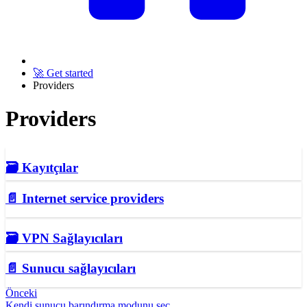
🚀 Get started
Providers
Providers
🗃️
Kayıtçılar
📄️
Internet service providers
🗃️
VPN Sağlayıcıları
📄️
Sunucu sağlayıcıları
Önceki
Kendi sunucu barındırma modunu seç