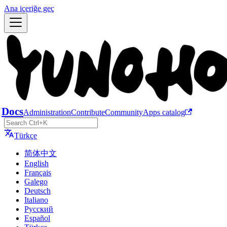
Ana içeriğe geç
Docs
Administration
Contribute
Community
Apps catalog
Türkçe
简体中文
English
Français
Galego
Deutsch
Italiano
Русский
Español