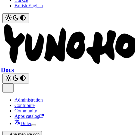
Türkçe
British English
Docs
Administration
Contribute
Community
Apps catalog
Diller
← Ana menüye dön