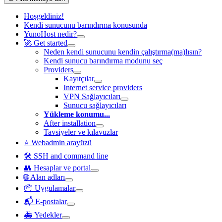
Hoşgeldiniz!
Kendi sunucunu barındırma konusunda
YunoHost nedir?
🚀 Get started
Neden kendi sunucunu kendin çalıştırma(ma)lısın?
Kendi sunucu barındırma modunu seç
Providers
Kayıtçılar
Internet service providers
VPN Sağlayıcıları
Sunucu sağlayıcıları
Yükleme konumu...
After installation
Tavsiyeler ve kılavuzlar
⭐ Webadmin arayüzü
🛠️ SSH and command line
👥 Hesaplar ve portal
🌐 Alan adları
📦 Uygulamalar
📬 E-postalar
🚑 Yedekler