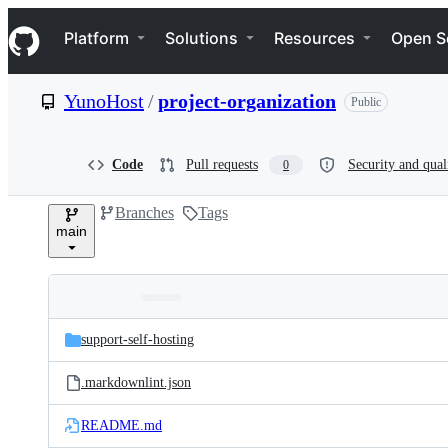
S
Navigation Menu
k
Platform
Solutions
Resources
Open S
i
p
t
YunoHost
/
project-organization
Public
o
c
o
n
Code
Pull requests
Security and qual
0
t
e
Branches
Tags
n
main
t
Folders
Latest
and
support-self-hosting
commit
files
.markdownlint.json
README.md