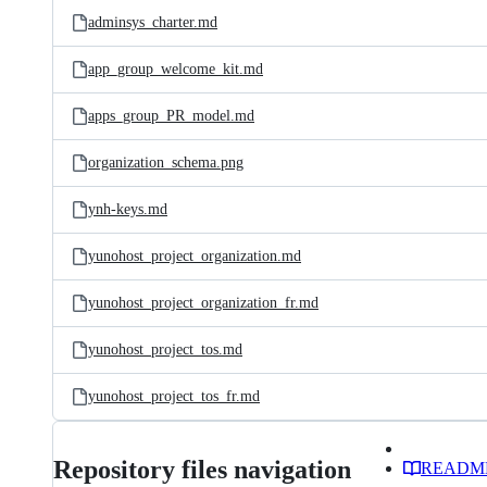
adminsys_charter.md
app_group_welcome_kit.md
apps_group_PR_model.md
organization_schema.png
ynh-keys.md
yunohost_project_organization.md
yunohost_project_organization_fr.md
yunohost_project_tos.md
yunohost_project_tos_fr.md
Repository files navigation
READM