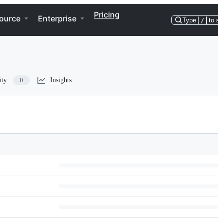
Pricing
ource
Enterprise
Type
/
to 
ity
Insights
0