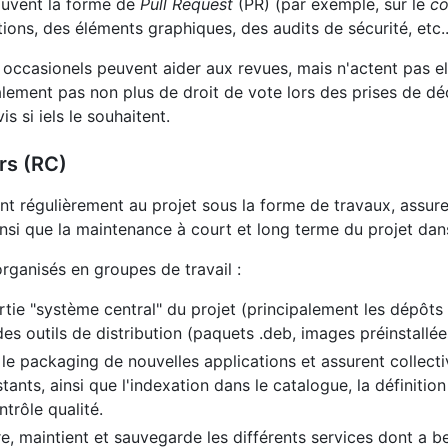
ouvent la forme de
Pull Request
(PR) (par exemple, sur le
co
ions, des éléments graphiques, des audits de sécurité, etc..
 occasionels peuvent aider aux revues, mais n'actent pas e
galement pas non plus de droit de vote lors des prises de dé
s si iels le souhaitent.
rs (RC)
ent régulièrement au projet sous la forme de travaux, assuren
ainsi que la maintenance à court et long terme du projet da
organisés en groupes de travail :
 partie "système central" du projet (principalement les dép
des outils de distribution (paquets .deb, images préinstall
 le packaging de nouvelles applications et assurent collec
tants, ainsi que l'indexation dans le catalogue, la définit
ntrôle qualité.
re, maintient et sauvegarde les différents services dont a 