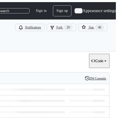
Appearance settings
Sign in
Sign up
search
Notifications
Fork
20
Star
46
Code
294 Commits
History