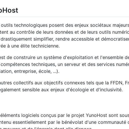
noHost
 outils technologiques posent des enjeux sociétaux majeur
tent au contrôle de leurs données et de leurs outils numériq
e drastiquement simplifier, rendre accessible et démocratiser
ée à une élite technicienne.
est de construire un système d'exploitation et l'ensemble de
 compétences techniques, un serveur et des services numéri
ation, entreprise, école, ...).
autres collectifs aux objectifs connexes tels que la FFDN,
également sensible aux enjeux d'écologie et d'inclusivité.
 éléments logiciels conçus par le projet YunoHost sont sous l
tenu essentiellement par le bénévolat d'une communauté ouv
 moyens et de l'énergie dont elle dispose.