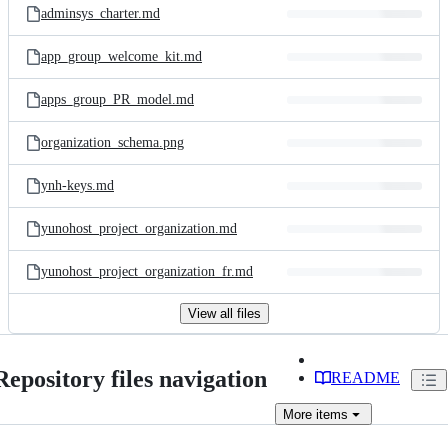
adminsys_charter.md
app_group_welcome_kit.md
apps_group_PR_model.md
organization_schema.png
ynh-keys.md
yunohost_project_organization.md
yunohost_project_organization_fr.md
View all files
Repository files navigation
README
More
items