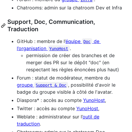
Chatrooms: admin sur la chatroom Dev et Infra
Support, Doc, Communication,
Traduction
GitHub : membre de l’
équipe
de
Doc
l’organisation
.
YunoHost
permission de créer des branches et de
merger des PR sur le dépôt "doc" (en
respectant les règles énoncées plus haut)
Forum : statut de modérateur, membre du
groupe
, possibilité d'avoir le
Support & Doc
badge du groupe visible à côté de l'avatar.
Diaspora* : accès au compte
YunoHost
,
Twitter : accès au compte
YunoHost
,
Weblate : administrateur sur l’
outil de
traduction
.
Chatrooms: admin sur la chatroom Doc