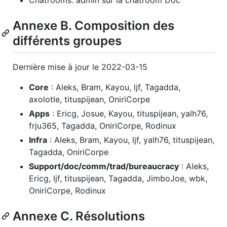
Annexe B. Composition des
différents groupes
Dernière mise à jour le 2022-03-15
Core
: Aleks, Bram, Kayou, ljf, Tagadda,
axolotle, tituspijean, OniriCorpe
Apps
: Ericg, Josue, Kayou, tituspijean, yalh76,
frju365, Tagadda, OniriCorpe, Rodinux
Infra
: Aleks, Bram, Kayou, ljf, yalh76, tituspijean,
Tagadda, OniriCorpe
Support/doc/comm/trad/bureaucracy
: Aleks,
Ericg, ljf, tituspijean, Tagadda, JimboJoe, wbk,
OniriCorpe, Rodinux
Annexe C. Résolutions