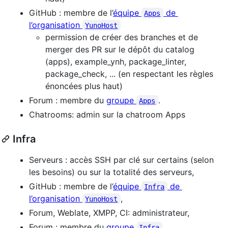
GitHub : membre de l’
équipe
de
Apps
l’organisation
YunoHost
permission de créer des branches et de
merger des PR sur le dépôt du catalog
(apps), example_ynh, package_linter,
package_check, ... (en respectant les règles
énoncées plus haut)
Forum : membre du
groupe
.
Apps
Chatrooms: admin sur la chatroom Apps
Infra
Serveurs : accès SSH par clé sur certains (selon
les besoins) ou sur la totalité des serveurs,
GitHub : membre de l’
équipe
de
Infra
l’organisation
,
YunoHost
Forum, Weblate, XMPP, CI: administrateur,
Forum : membre du
groupe
.
Infra