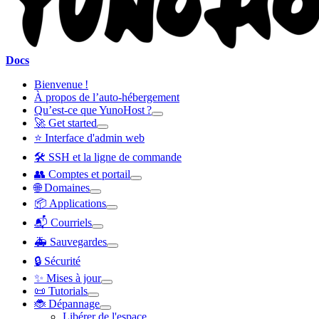
Docs
Bienvenue !
À propos de l’auto-hébergement
Qu’est-ce que YunoHost ?
🚀 Get started
⭐ Interface d'admin web
🛠️ SSH et la ligne de commande
👥 Comptes et portail
🌐 Domaines
📦 Applications
📬 Courriels
🚑 Sauvegardes
🔒 Sécurité
✨ Mises à jour
📜 Tutorials
🐞 Dépannage
Libérer de l'espace