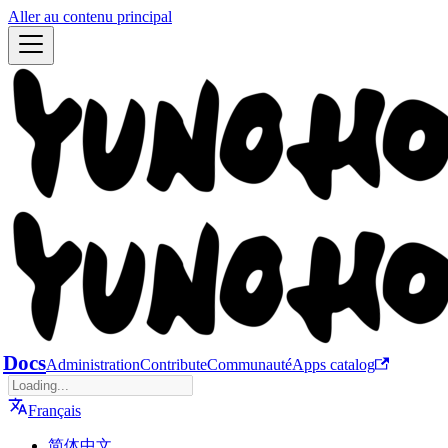
Aller au contenu principal
Docs
Administration
Contribute
Communauté
Apps catalog
Français
简体中文