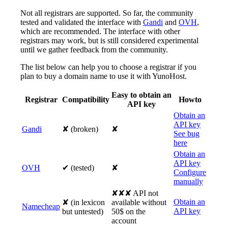
Not all registrars are supported. So far, the community
tested and validated the interface with
Gandi
and
OVH
,
which are recommended. The interface with other
registrars may work, but is still considered experimental
until we gather feedback from the community.
The list below can help you to choose a registrar if you
plan to buy a domain name to use it with YunoHost.
Easy to obtain an
Registrar
Compatibility
Howto
API key
Obtain an
API key
Gandi
✘ (broken)
✘
See bug
here
Obtain an
API key
OVH
✔ (tested)
✘
Configure
manually
✘✘✘ API not
Obtain an
✘ (in lexicon
available without
Namecheap
API key
but untested)
50$ on the
account