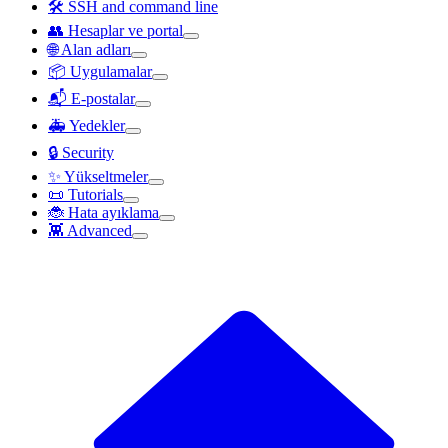
🛠️ SSH and command line
👥 Hesaplar ve portal
🌐 Alan adları
📦 Uygulamalar
📬 E-postalar
🚑 Yedekler
🔒 Security
✨ Yükseltmeler
📜 Tutorials
🐞 Hata ayıklama
👾 Advanced