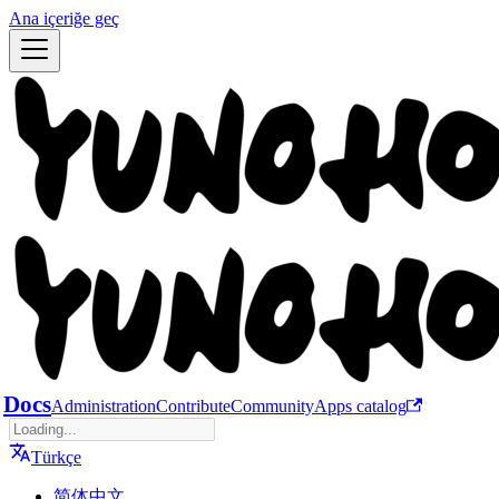
Ana içeriğe geç
Docs
Administration
Contribute
Community
Apps catalog
Türkçe
简体中文