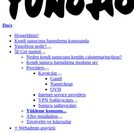
Docs
Hoşgeldiniz!
Kendi sunucunu barındırma konusunda
YunoHost nedir?
🚀 Get started
Neden kendi sunucunu kendin çalıştırma(ma)lısın?
Kendi sunucu barındırma modunu seç
Providers
Kayıtçılar
Gandi
Namecheap
OVH
Internet service providers
VPN Sağlayıcıları
Sunucu sağlayıcıları
Yükleme konumu...
After installation
Tavsiyeler ve kılavuzlar
⭐ Webadmin arayüzü