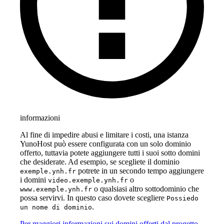
informazioni
Al fine di impedire abusi e limitare i costi, una istanza
YunoHost può essere configurata con un solo dominio
offerto, tuttavia potete aggiungere tutti i suoi sotto domini
che desiderate. Ad esempio, se scegliete il dominio
potrete in un secondo tempo aggiungere
exemple.ynh.fr
i domini
o
video.exemple.ynh.fr
o qualsiasi altro sottodominio che
www.exemple.ynh.fr
possa servirvi. In questo caso dovete scegliere
Possiedo
.
un nome di dominio
Per maggiori informazioni sui domini offerti dal progetto