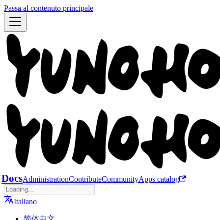
Passa al contenuto principale
Docs
Administration
Contribute
Community
Apps catalog
Italiano
简体中文