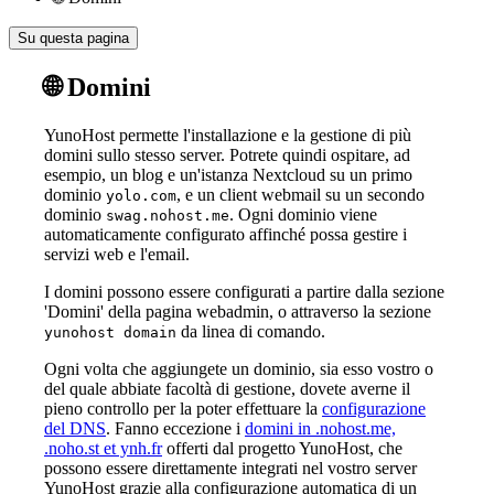
Su questa pagina
🌐 Domini
YunoHost permette l'installazione e la gestione di più
domini sullo stesso server. Potrete quindi ospitare, ad
esempio, un blog e un'istanza Nextcloud su un primo
dominio
, e un client webmail su un secondo
yolo.com
dominio
. Ogni dominio viene
swag.nohost.me
automaticamente configurato affinché possa gestire i
servizi web e l'email.
I domini possono essere configurati a partire dalla sezione
'Domini' della pagina webadmin, o attraverso la sezione
da linea di comando.
yunohost domain
Ogni volta che aggiungete un dominio, sia esso vostro o
del quale abbiate facoltà di gestione, dovete averne il
pieno controllo per la poter effettuare la
configurazione
del DNS
. Fanno eccezione i
domini in .nohost.me,
.noho.st et ynh.fr
offerti dal progetto YunoHost, che
possono essere direttamente integrati nel vostro server
YunoHost grazie alla configurazione automatica di un