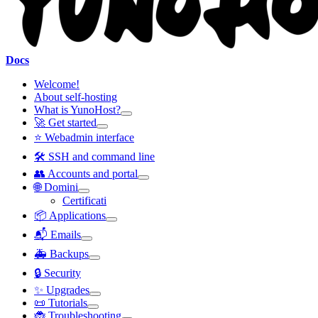
Docs
Welcome!
About self-hosting
What is YunoHost?
🚀 Get started
⭐ Webadmin interface
🛠️ SSH and command line
👥 Accounts and portal
🌐 Domini
Certificati
📦 Applications
📬 Emails
🚑 Backups
🔒 Security
✨ Upgrades
📜 Tutorials
🐞 Troubleshooting