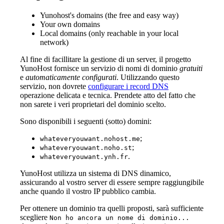
Yunohost's domains (the free and easy way)
Your own domains
Local domains (only reachable in your local
network)
Al fine di facillitare la gestione di un server, il progetto
YunoHost fornisce un servizio di nomi di dominio
gratuiti
e
automaticamente configurati
. Utilizzando questo
servizio, non dovrete
configurare i record DNS
operazione delicata e tecnica. Prendete atto del fatto che
non sarete i veri proprietari del dominio scelto.
Sono disponibili i seguenti (sotto) domini:
;
whateveryouwant.nohost.me
;
whateveryouwant.noho.st
.
whateveryouwant.ynh.fr
YunoHost utilizza un sistema di DNS dinamico,
assicurando al vostro server di essere sempre raggiungibile
anche quando il vostro IP pubblico cambia.
Per ottenere un dominio tra quelli proposti, sarà sufficiente
scegliere
Non ho ancora un nome di dominio...