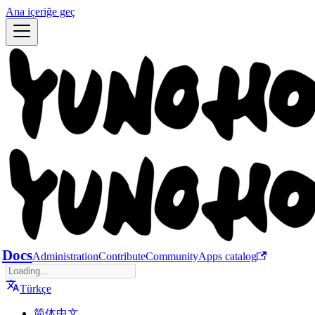
Ana içeriğe geç
Docs
Administration
Contribute
Community
Apps catalog
Türkçe
简体中文