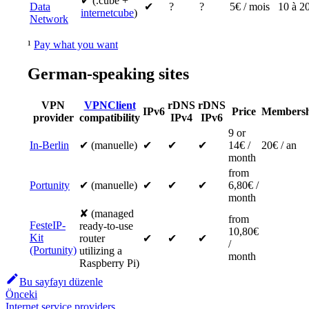
✔ (.cube +
Data
✔
?
?
5€ / mois
10 à 20
internetcube
)
Network
¹
Pay what you want
German-speaking sites
VPN
VPNClient
rDNS
rDNS
IPv6
Price
Membersh
provider
compatibility
IPv4
IPv6
9 or
In-Berlin
✔ (manuelle)
✔
✔
✔
14€ /
20€ / an
month
from
Portunity
✔ (manuelle)
✔
✔
✔
6,80€ /
month
✘ (managed
from
FesteIP-
ready-to-use
10,80€
Kit
router
✔
✔
✔
/
(Portunity)
utilizing a
month
Raspberry Pi)
Bu sayfayı düzenle
Önceki
Internet service providers