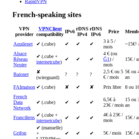
RapidVPN
French-speaking sites
VPN
VPNClient
rDNS
rDNS
IPv6
Price
Membe
provider
compatibility
IPv4
IPv6
3 à 5 /
Aquilenet
✔ (.cube)
✔
✔
✔
~15€¹ 
mois
Alsace
4 € (ou
✔ (.cube +
Réseau
✔
✔
✔
Ğ1
) /
15€ / a
internetcube
)
Neutre
mois
2,5 € ou 5
5€ ou 
✘
Baionet
?
?
?
€ / mois
an
(wireguard)
FAImaison
✔ (.cube)
✘
✔
✘
Prix libre
8 ou 16
French
6,5€ à
15 ou 
Data
✔ (.cube)
✔
✔
✔
23€ / mois
an
Network
4€ à 23€ /
✔ (.cube +
Franciliens
15€ / a
✔
✔
✔
mois
internetcube
)
✔ (manuelle)
Grifon
5€ / mois
15€ / a
+
✔
✔
✔
L2TP/IPSec