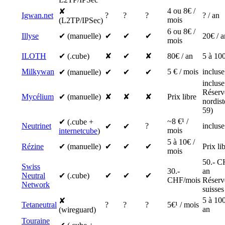
4 ou 8€ /
✘
Igwan.net
?
?
?
? / an
mois
(L2TP/IPSec)
6 ou 8€ /
Illyse
✔ (manuelle)
✔
✔
✔
20€ / a
mois
ILOTH
✔ (.cube)
✘
✔
✘
80€ / an
5 à 100
Milkywan
5 € / mois
incluse
✔ (manuelle)
✔
✔
✔
incluse
Réserv
Mycélium
✔ (manuelle)
✘
✘
✘
Prix libre
nordis
59)
~8 €¹ /
✔ (.cube +
Neutrinet
?
incluse
✔
✔
mois
internetcube
)
5 à 10€ /
Rézine
✔ (manuelle)
✔
✔
✔
Prix li
mois
50.- C
Swiss
30.-
an
Neutral
✔ (.cube)
✔
✔
✔
CHF/mois
Réserv
Network
suisses
5 à 100
✘
Tetaneutral
?
?
?
5€¹ / mois
an
(wireguard)
Touraine