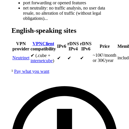
port forwarding or opened features
net neutrality: no traffic analysis, no user data
resale, no alteration of traffic (without legal
obligations)...
English-speaking sites
VPN
VPNClient
rDNS
rDNS
IPv6
Price
Memb
provider
compatibility
IPv4
IPv6
~10€¹/month
✔ (.cube +
Neutrinet
inclu
✔
✔
✔
or 30€/year
internetcube
)
¹
Pay what you want