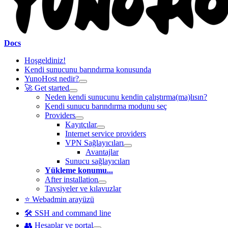
Docs
Hoşgeldiniz!
Kendi sunucunu barındırma konusunda
YunoHost nedir?
🚀 Get started
Neden kendi sunucunu kendin çalıştırma(ma)lısın?
Kendi sunucu barındırma modunu seç
Providers
Kayıtçılar
Internet service providers
VPN Sağlayıcıları
Avantajlar
Sunucu sağlayıcıları
Yükleme konumu...
After installation
Tavsiyeler ve kılavuzlar
⭐ Webadmin arayüzü
🛠️ SSH and command line
👥 Hesaplar ve portal