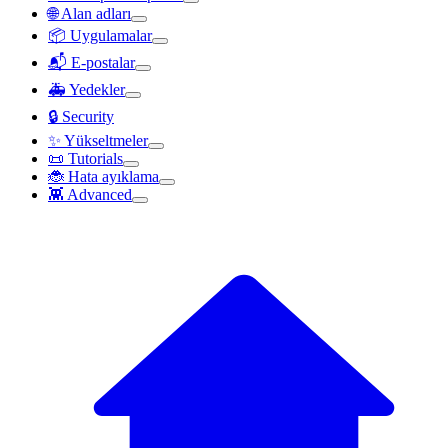
🌐 Alan adları
📦 Uygulamalar
📬 E-postalar
🚑 Yedekler
🔒 Security
✨ Yükseltmeler
📜 Tutorials
🐞 Hata ayıklama
👾 Advanced