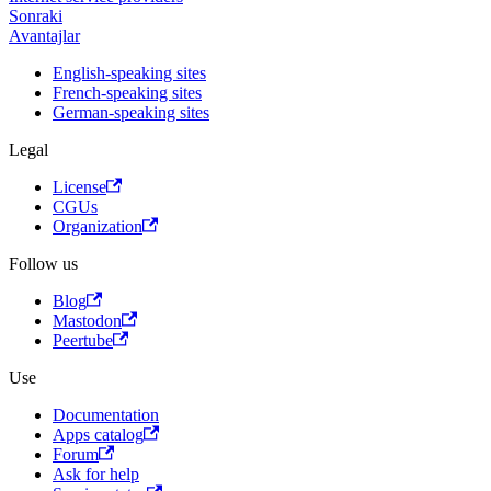
Sonraki
Avantajlar
English-speaking sites
French-speaking sites
German-speaking sites
Legal
License
CGUs
Organization
Follow us
Blog
Mastodon
Peertube
Use
Documentation
Apps catalog
Forum
Ask for help