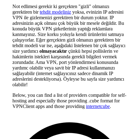
Not edlimesi gerekir ki gerçekten "gizli" olmanızı
gerektiren bir
tehdit modeliniz
yoksa, evinizin IP adresini
VPN ile gizlemenizi gerektiren bir durum yoktur. IP
adresinizin açık olması çok büyük bir mesele değildir. Bu
konuda büyük VPN şirketlerinin yaptığı reklamlara
kanmayınız. Size korku yoluyla kendi ürünlerini satmaya
çalışıyorlar. Eğer gerçekten gizli olmanızı gerektiren bir
tehdit modeli var ise, aşağıdaki listelenen bir çok sağlayıcı
size yardımcı
olmayacaktır
çünkü hepsi pollislerin ve
hakimlerin istekleri karşısında gerekli bilgileri vermek
zorundadır. Ama VPN, port yönlendirmesi konusunda
yardımc olabilir veya savit bir IP adresi kullanmanızı
sağlayabilir (internet sağlayıcınız sadece dinamik IP
adreslerini destekliyorsa). Öyleyse bu sayfa size yardımcı
olabilir!
Below, you can find a list of providers compatible for self-
hosting and especially those providing .cube format for
VPNClient apps and those providing
internetcube
.